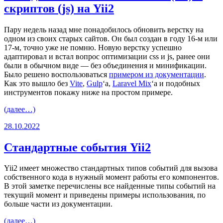
скриптов (js) на Yii2
Пару недель назад мне понадобилось обновить верстку на
одном из своих старых сайтов. Он был создан в году 16-м или
17-м, точно уже не помню. Новую верстку успешно
адаптировал и встал вопрос оптимизации css и js, ранее они
были в обычном виде — без объединения и минификации.
Было решено воспользоваться
примером из документации
.
Как это вышло без
Vite
,
Gulp
‘a,
Laravel Mix
‘a и подобных
инструментов покажу ниже на простом примере.
(далее…)
28.10.2022
Стандартные события Yii2
Yii2 имеет множество стандартных типов событий для вызова
собственного кода в нужный момент работы его компонентов.
В этой заметке перечислены все найденные типы событий на
текущий момент и приведены примеры использования, по
больше части из документации.
(далее…)