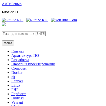
Skip
Skip
АйТиРевью
to
to
Блог об IT
the
the
content
main
menu
Меню
Главная
Архитектура ПО
Разработка
Шаблоны проектирования
Composer
Docker
git
Laravel
Linux
PHP
PhpStorm
Unity3d
Vagrant