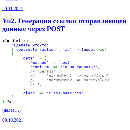
29.11.2021
Yii2. Генерация ссылки отправляющей
данные через POST
<?=
 Html
::
a
(
'Сделать что-то'
,
[
'controller/action'
,
'id'
=>
$model
->
id
]
,
[
'data'
=>
[
'method'
=>
'post'
,
'confirm'
=>
'Точно сделать?'
,
// 'params' => [
//     'paramName1' => paramValue1,
//     'paramName2' => paramValue2,
// ],
]
,
'class'
=>
'class-name-css'
]
)
?>
(далее…)
09.10.2021