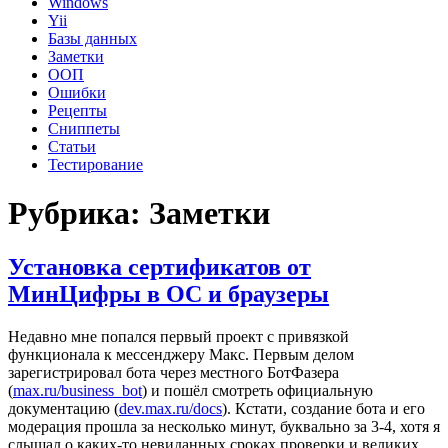
Windows
Yii
Базы данных
Заметки
ООП
Ошибки
Рецепты
Сниппеты
Статьи
Тестирование
Рубрика:
Заметки
Установка сертификатов от
МинЦифры в ОС и браузеры
Недавно мне попался первый проект с привязкой
функционала к мессенджеру Макс. Первым делом
зарегистрировал бота через местного БотФазера
(
max.ru/business_bot
) и пошёл смотреть официальную
документацию (
dev.max.ru/docs
). Кстати, создание бота и его
модерация прошла за несколько минут, буквально за 3-4, хотя я
слышал о каких-то невиданных сроках проверки и великих