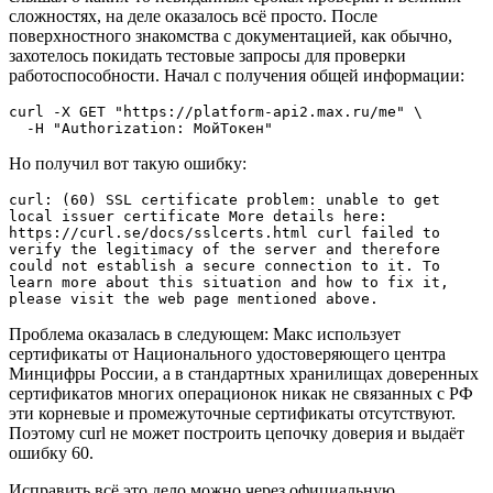
сложностях, на деле оказалось всё просто. После
поверхностного знакомства с документацией, как обычно,
захотелось покидать тестовые запросы для проверки
работоспособности. Начал с получения общей информации:
curl -X GET "https://platform-api2.max.ru/me" \

  -H "Authorization: МойТокен"
Но получил вот такую ошибку:
curl: (60) SSL certificate problem: unable to get 
local issuer certificate More details here: 
https://curl.se/docs/sslcerts.html curl failed to 
verify the legitimacy of the server and therefore 
could not establish a secure connection to it. To 
learn more about this situation and how to fix it, 
please visit the web page mentioned above.
Проблема оказалась в следующем: Макс использует
сертификаты от Национального удостоверяющего центра
Минцифры России, а в стандартных хранилищах доверенных
сертификатов многих операционок никак не связанных с РФ
эти корневые и промежуточные сертификаты отсутствуют.
Поэтому curl не может построить цепочку доверия и выдаёт
ошибку 60.
Исправить всё это дело можно через официальную