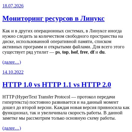
18.07.2026
Мониторинг ресурсов в Линукс
Как и в других операционных системах, в Линуксе иногда
нужно следить за количеством свободного пространства на
диске, использованной оперативной памяти, списком
активных программ и открытыми файлами. Для всего этого
существует ряд утилит —
ps
,
top
,
lsof
,
free
,
df
и
du
.
(далее…)
14.10.2022
HTTP 1.0 vs HTTP 1.1 vs HTTP 2.0
HTTP (HyperText Transfer Protocol — протокол передачи
гипертекста) постоянно развивается и на данный момент
дошел до второй версии. Каждая новая версия привносила как
функционал, так и увеличивала скорость работы. В данной
заметке мы рассмотрим только основную схему работы.
(далее…)