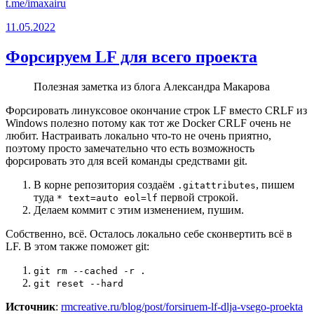
t.me/imaxairu
11.05.2022
Форсируем LF для всего проекта
Полезная заметка из блога Александра Макарова
Форсировать линуксовое окончание строк LF вместо CRLF из
Windows полезно потому как тот же Docker CRLF очень не
любит. Настраивать локально что-то не очень приятно,
поэтому просто замечательно что есть возможность
форсировать это для всей команды средствами git.
В корне репозитория создаём
, пишем
.gitattributes
туда
первой строкой.
* text=auto eol=lf
Делаем коммит с этим изменением, пушим.
Собственно, всё. Осталось локально себе сконвертить всё в
LF. В этом также поможет git:
git rm --cached -r .
git reset --hard
Источник
:
rmcreative.ru/blog/post/forsiruem-lf-dlja-vsego-proekta