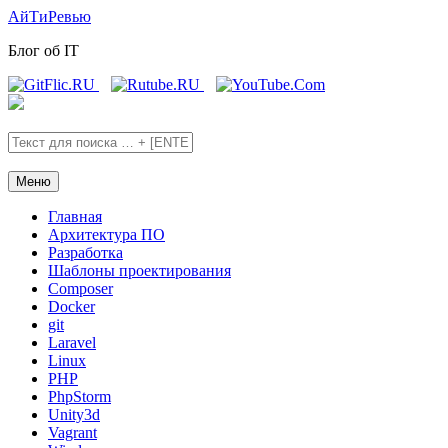
Skip
Skip
АйТиРевью
to
to
Блог об IT
the
the
content
main
menu
Меню
Главная
Архитектура ПО
Разработка
Шаблоны проектирования
Composer
Docker
git
Laravel
Linux
PHP
PhpStorm
Unity3d
Vagrant