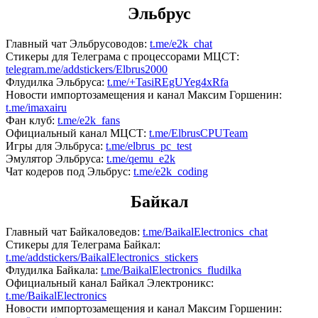
Эльбрус
Главный чат Эльбрусоводов:
t.me/e2k_chat
Стикеры для Телеграма с процессорами МЦСТ:
telegram.me/addstickers/Elbrus2000
Флудилка Эльбруса:
t.me/+TasiREgUYeg4xRfa
Новости импортозамещения и канал Максим Горшенин:
t.me/imaxairu
Фан клуб:
t.me/e2k_fans
Официальный канал МЦСТ:
t.me/ElbrusCPUTeam
Игры для Эльбруса:
t.me/elbrus_pc_test
Эмулятор Эльбруса:
t.me/qemu_e2k
Чат кодеров под Эльбрус:
t.me/e2k_coding
Байкал
Главный чат Байкаловедов:
t.me/BaikalElectronics_chat
Стикеры для Телеграма Байкал:
t.me/addstickers/BaikalElectronics_stickers
Флудилка Байкала:
t.me/BaikalElectronics_fludilka
Официальный канал Байкал Электроникс:
t.me/BaikalElectronics
Новости импортозамещения и канал Максим Горшенин: