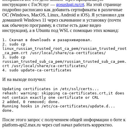
инструкцию с ГосУслуг —
gosuslugi.ru/crt
. На этой странице
подробно расписано как добавить сертификаты в различные
ОС (Windows, MacOS, Linux, Android и iOS). Я установил для
домашней Windows 11 через скачивание и установку (почти
как обычную программу, в статье есть даже видео
инструкция), а в Ubuntu под WSL с помощью этих команд:
1. Скачал в downloads и разархивировал.

2. sudo cp 
linux_russian_trusted_root_ca_pem/russian_trusted_root
_ca_pem.crt /usr/local/share/ca-certificates/

3. sudo cp 
russian_trusted_sub_ca_pem/russian_trusted_sub_ca_pem.
crt /usr/local/share/ca-certificates/

4. sudo update-ca-certificates
И на выходе получил:
Updating certificates in /etc/ssl/certs...

rehash: warning: skipping ca-certificates.crt,it does 
not contain exactly one certificate or CRL

2 added, 0 removed; done.

Running hooks in /etc/ca-certificates/update.d...

done.
После этого запрос с получением общей информации о боте к
platform-api2.max.ru через curl начал работать корректно.