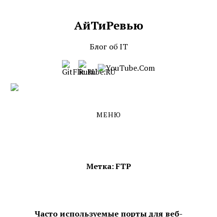
АйТиРевью
Skip
Skip
to
to
the
the
Блог об IT
content
main
menu
МЕНЮ
Метка:
FTP
Часто используемые порты для веб-