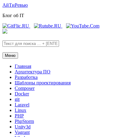
Skip
Skip
АйТиРевью
to
to
Блог об IT
the
the
content
main
menu
Меню
Главная
Архитектура ПО
Разработка
Шаблоны проектирования
Composer
Docker
git
Laravel
Linux
PHP
PhpStorm
Unity3d
Vagrant