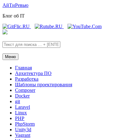
Skip
Skip
АйТиРевью
to
to
Блог об IT
the
the
content
main
menu
Меню
Главная
Архитектура ПО
Разработка
Шаблоны проектирования
Composer
Docker
git
Laravel
Linux
PHP
PhpStorm
Unity3d
Vagrant