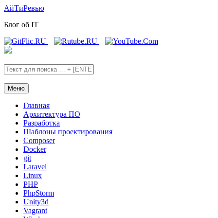
Skip
Skip
АйТиРевью
to
to
Блог об IT
the
the
content
main
menu
Меню
Главная
Архитектура ПО
Разработка
Шаблоны проектирования
Composer
Docker
git
Laravel
Linux
PHP
PhpStorm
Unity3d
Vagrant