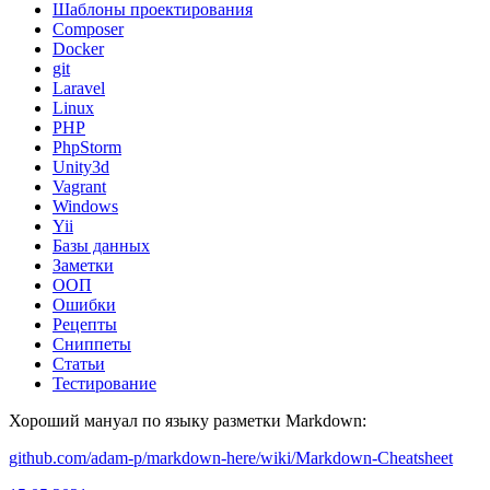
Шаблоны проектирования
Composer
Docker
git
Laravel
Linux
PHP
PhpStorm
Unity3d
Vagrant
Windows
Yii
Базы данных
Заметки
ООП
Ошибки
Рецепты
Сниппеты
Статьи
Тестирование
Хороший мануал по языку разметки Markdown:
github.com/adam-p/markdown-here/wiki/Markdown-Cheatsheet