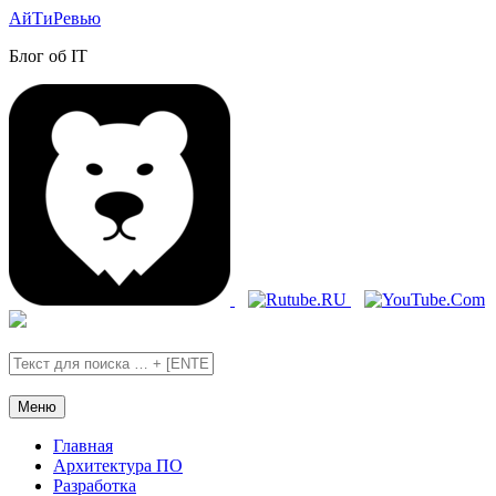
Skip
Skip
АйТиРевью
to
to
Блог об IT
the
the
content
main
menu
Меню
Главная
Архитектура ПО
Разработка