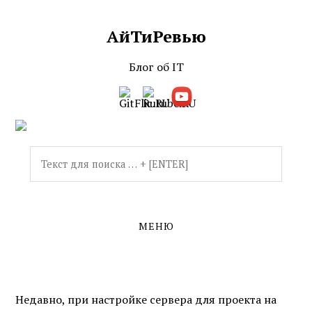
АйТиРевью
Skip
Skip
to
to
the
the
Блог об IT
content
main
menu
МЕНЮ
Недавно, при настройке сервера для проекта на